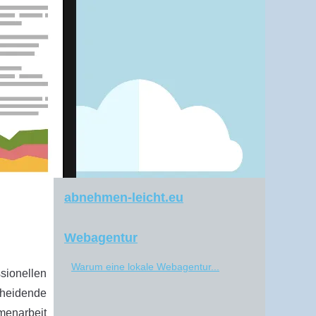
abnehmen-leicht.eu
Webagentur
Warum eine lokale Webagentur...
sionellen
cheidende
menarbeit